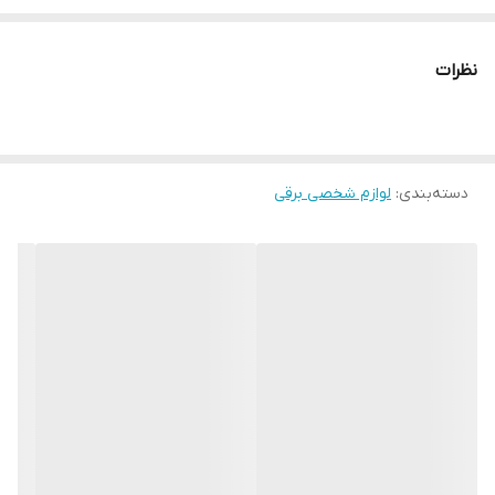
برقی
منبع انرژی
نظرات
شارژی
اقلام همراه
دستگاه مانیکور و پدیکور . ۶ عدد مته و ۶ عدد سوهان . پدال پایی .
دسته‌بندی
:
آداپتور . دفترچه راهنما
لوازم شخصی برقی
سایر توضیحات
نام دستگاه: مانیکور وپدیکور / سوهان برقی مدل: BQ-۲۰۶ سرعت یا دور
موتور:۰-۳۵۰۰۰RPM قدرت موتور:۵۰W قابلیت تنظیم سرعت:دارد کار
کردن به صورت دستی و یا با پدال:دارد منبع تغذیه: برق مستقیم و
باطری شارژی قابلیت تعویض آسان سوهان:دارد دارای قابلیت حرکت
سوهان در جهت عقربه ساعت و خلاف جهت عقربه ساعت (دور موتور
چپ گرد و راست گرد) به همراه ایجاد تاخیر برای جلوگیری از صدمه زدن
به موتور . پدال:دارد ولتاژ ورودی: AC۱۱۰,۵۰HZ / AC۲۲۰V,۶۰HZ وزن:۰.۸kg.