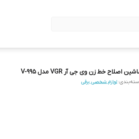
شین اصلاح خط زن وی جی آر VGR مدل V-995
ته‌بندی
:
لوازم شخصی برقی