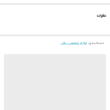
شیورجنس تیغه استیله ضد زنگ،مدت زمان شارژ شدن ۱.۵ ساعت،مدت
زمان استفاده ۸۰ دقیقه،دارای کیف
نظرات
صفحه نمایشLED
دارایدو کابل USB
دسته‌بندی
:
لوازم شخصی برقی