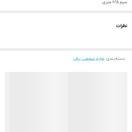
سیم 2/5 متری
چرخش360 درجه
وزن ایده آل و خوش دست
نظرات
دارای بارکد قابل استعلام
دسته‌بندی
:
لوازم شخصی برقی