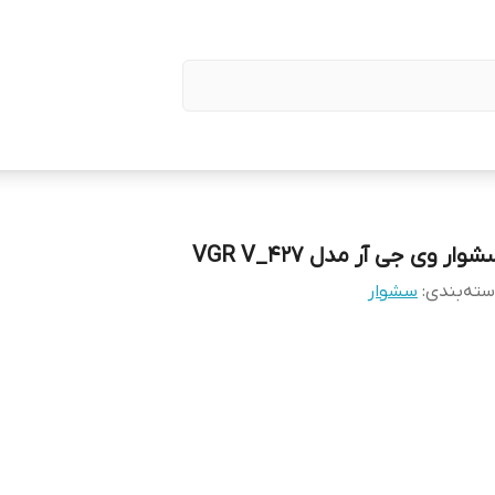
وار وی جی آر مدل VGR V_427
ته‌بندی
:
سشوار