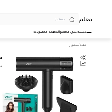
معلم
دسته‌بندی محصولات
همه محصولات
معلم
/
سشوار
سش
دس