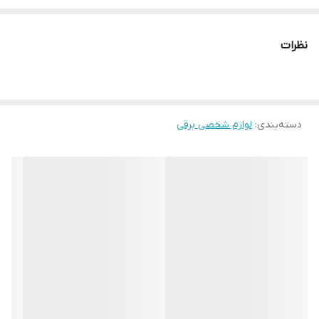
ظرفیت باتری : 1200 میلی امپر
مدت زمان شارژ : 2.5 ساعت
نظرات
مدت زمان استفاده پس از شارژ : 250 دقیقه
دارای طراحی ارگونومیک
اقلام همراه : 3 عدد شانه ، روغن ، برس تمیز کننده ، کابل
شارژر USB
دسته‌بندی
:
لوازم شخصی برقی