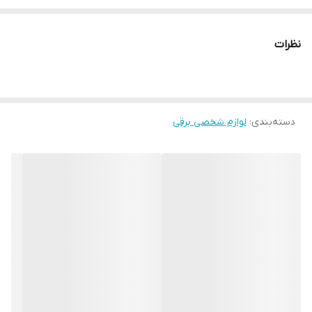
ظرفیت باتری : 1400 میلی امپر
مدت زمان شارژ : 2 ساعت
نظرات
مدت زمان استفاده پس از شارژ : 90 دقیقه
دارای قابلیت انتخاب سرعت اصلاح در 3 حالت مختلف
بیشترین دور موتور : 7500 دور در دقیقه
دسته‌بندی
:
دارای طراحی ارگونومیک
لوازم شخصی برقی
اقلام همراه : 4 عدد شانه ، درپوش محافظ تیغه ، روغن ، برس
تمیز کننده ، کابل شارژر USB