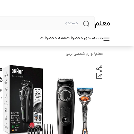
معلم
دسته‌بندی محصولات
همه محصولات
معلم
/
لوازم شخصی برقی
۵ پرو گلید BT5242 ب
بر
دس