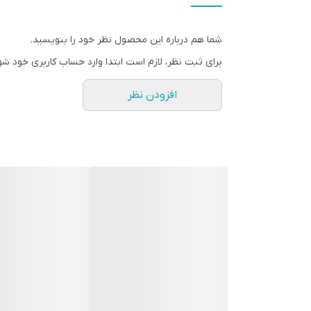
دور موتور 6800 دور در دقیقه
منبع تغذیه باتری و برق
شما هم درباره این محصول نظر خود را بنویسید.
استفاده باسیم و بی‌سیم
برای ثبت نظر، لازم است ابتدا وارد حساب کاربری خود شو
ولتاژ 100-240 ولت
افزودن نظر
فرکانس 50-60 هرتز
دارای استند شارژ