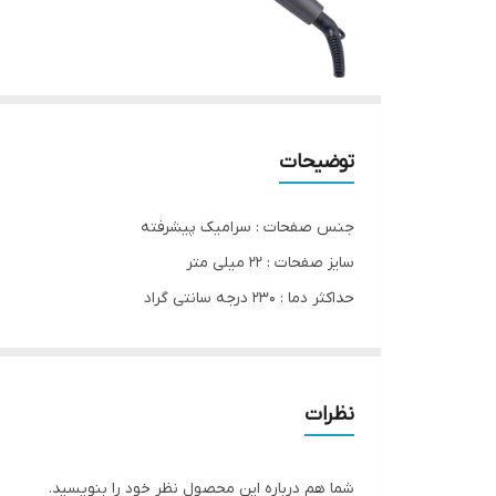
توضیحات
جنس صفحات : سرامیک پیشرفته
سایز صفحات : 22 میلی متر
حداکثر دما : 230 درجه سانتی گراد
گستره دمایی : 150 الی 230 درجه سانتی گراد
دارای قابلیت تنظیم دما
دارای هیتر PTC با قابلیت داغ شدن میله در 30 ثانیه
نظرات
خاموشی خودکار پس از 60 دقیقه
دارای پایه‌ نگهدارنده تعبیه شده در بدنه
شما هم درباره این محصول نظر خود را بنویسید.