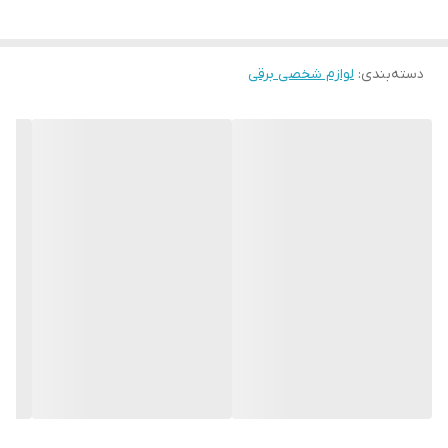
دارای نمایشگر LED
دارای پایه‌ نگهدارنده تعبیه شده در بدنه
دسته‌بندی
:
لوازم شخصی برقی
دارای نوک عایق برای استفاده از هر دو دست
طول سیم : 2 متر با قابلیت چرخش 360 درجه
دارای طراحی ارگونومیک
مناسب برای استفاده شخصی/حرفه ای