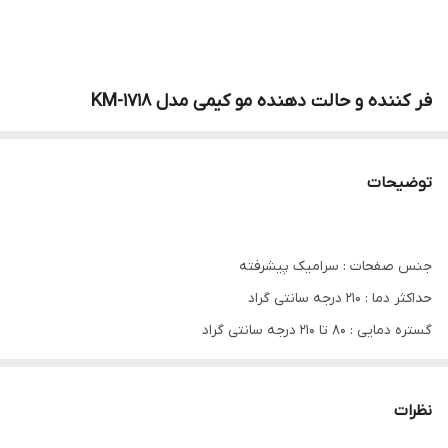
فر کننده و حالت دهنده مو کیمی مدل KM-1718
توضیحات
جنس صفحات : سرامیک پیشرفته
حداکثر دما : 210 درجه سانتی گراد
گستره دمایی : 80 تا 210 درجه سانتی گراد
دارای قابلیت تنظیم دما
دارای هیتر PTC با قابلیت داغ شدن میله در 30 ثانیه
نظرات
خاموشی خودکار پس از 60 دقیقه