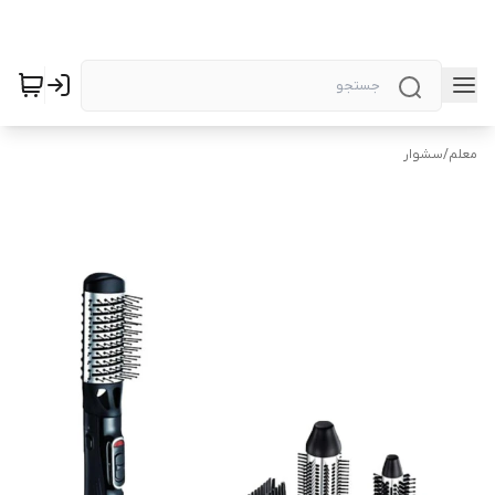
معلم
/
سشوار