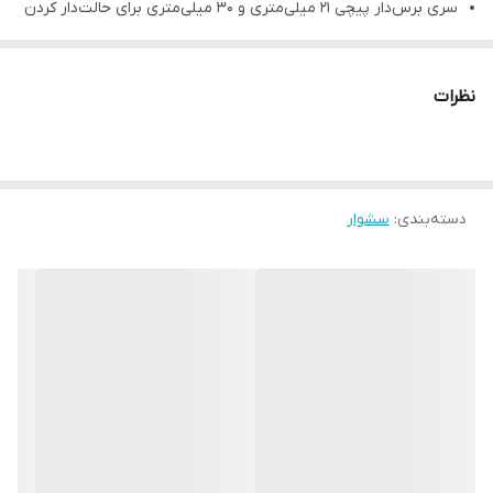
سری برس‌دار پیچی 21 میلی‌متری و 30 میلی‌متری برای حالت‌دار کردن
موها
سری شانه‌دار برای شانه کردن و خشک کردن موها
نظرات
قابليت تنظيم دما
فن‌آوري توليد يون
دسته‌بندی
:
سشوار