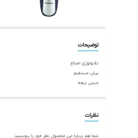
توضیحات
تکنولوژی اصلاح
برش مستقیم
جنس تیغه
آلیاژ نقره
قابلیت اصلاح با شماره صفر
دارد
نظرات
تیغه های خود تیز شونده
ندارد
شما هم درباره این محصول نظر خود را بنویسید.