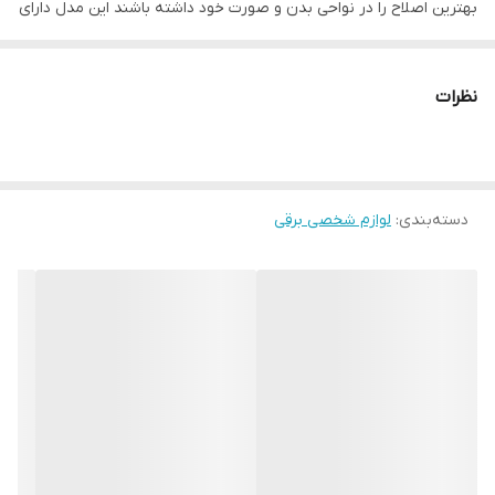
بهترین اصلاح را در نواحی بدن و صورت خود داشته باشند این مدل دارای
یک دستگاه اپیلاتور بدن و یک دستگاه اپیلاتور صورت میباشد،اپیلاتور
بدن این مدل دارای 40 عدد موچین چنگکی از جنس استیل است که
نظرات
میتواند تمام موهای زائد شما را در کوچک ترین انداز حذف کند
این دستگاه دارای باتری 1600 میلی آمپر میباشد که از قابلیت fast
دسته‌بندی
:
لوازم شخصی برقی
charge پشتیبانی میکند،این دستگاه کاملا ضدآب است که به شما این
امکان رو میدهد از دستگاه خشک و تر استفاده کنید و یا برای
شستوشوی دستگاه آن را زیر آب به راحتی بشوید.دومین دستگاه کاربردی
که در این مدل به کار رفته،اپیلاتور صورت مجزای ایست که به شما این
امکان را میدهد نواحی بالایی لب،بین ابرو ها،زیر چانه و… را به راحتی
اصلاح کنید،این دستگاه با یک عدد باتری قلمی کار میکند که به طور
متوسط به شما یک ماه کار میدهد.