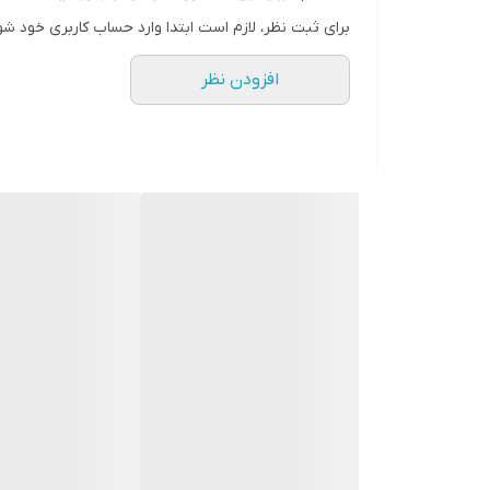
اولین مرتبه، اثرات آن را مشاهده کنید. چنانچه تیغه‌ها 
برای ثبت نظر، لازم است ابتدا وارد حساب کاربری خود شو
این کار باید از روغن شرکت وال که داخل جعبه قرار دارد
افزودن نظر
خودتیزشونده، طول برش 1 تا 3 میلی‌متر، اهرم تنظیم ارتفاع برش و 8 عدد شانه‌ی اصلاح از 3 تا 25 میلی‌متر بوده و برای مصارف خانگی مناسب است.
مشخصات
منبع انرژی
برق
اندازه اصلاح
۱ تا ۳
تعداد شانه
۸
سایر مشخصات
دارای اهرم برای تغییر سایز اصلاح کشور مبدا برند: امریکا
سایز شانه‌ها