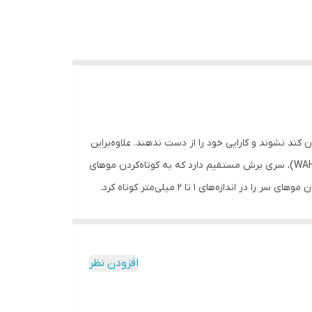
کند نشوند و کارایی خود را از دست ندهند. علاوه‌براین
داشتن شانه‌های مختلف برای اصلاح قسمت‌های مختلف سر، امری ضروری است. ماشین اصلاح Home Pro 300 ساخت شرکت «وال» (WAHL)، سری برش مستقیم دارد که به کوتاه‌کردن موهای
سر با مرزبندی مشخص کمک می‌کند. تیغه‌های ماشین اصلاح از جنس کربن استیل بوده و خودتیزشونده هستند و به کمک آن‌ها می‌توان موهای سر را در اندازه‌های 1 تا 2 میلی‌متر کوتاه کرد.
ناسب تنظیم کرد. به کمک این اهرم می‌توان فاصله‌ی
داده می‌شود، طول برش تیغه‌ها افزایش می‌یابد و وقتی
در بالاترین موقعیت قرار دارد، تیغه‌ها در کمترین فاصله از هم قرار می‌گیرند. برای اصلاح مو در اندازه‌های مختلف 8 عدد شانه‌ی اصلاح با طول برش 3 تا 25 میلی‌متر ارائه شده که روی تیغه
افزودن نظر
اخته شده است و منبع تغذیه آن برق شهری است. روی
 روغن‌کاری شده‌اند و ممکن است با بازکردن جعبه در