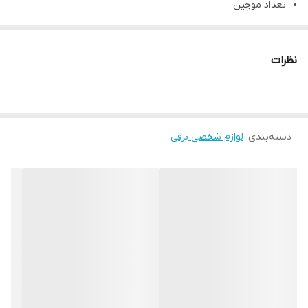
تعداد موچین
60
سایر مشخصات
نظرات
دارای دو دیسک اپیلیت – سری با قابلیت چرخش تا 90 درجه – مجهز
به سنسور فشار – دارای لامپ روشنایی – قابلیت استفاده بصورت
خشک ، تر و با فوم و ژل اصلاح -این مدل دارای عریض ترین سری و
دسته‌بندی
:
دیسک اپیلیت میباشد –
لوازم شخصی برقی
تعداد سری
4 تا
برند
پاناسونیک
رنگ:
سفید