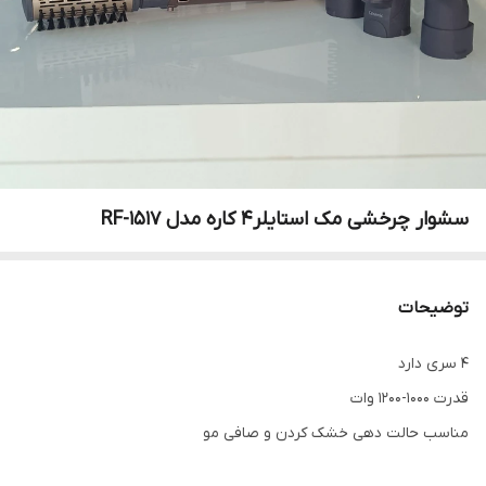
سشوار چرخشی مک استایلر4 کاره مدل RF-1517
توضیحات
4 سری دارد
قدرت 1000-1200 وات
مناسب حالت دهی خشک کردن و صافی مو