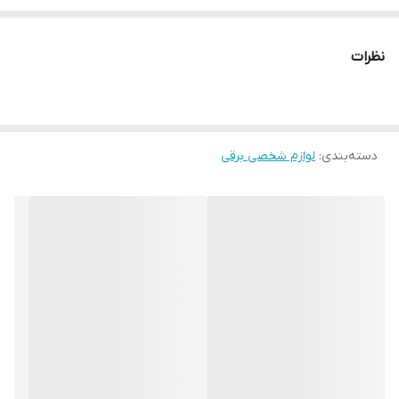
جنس
سرامیک
نظرات
دارای
دکمه راست و چپ برای راحتی کار
حداکثر دما
۲۱۰ درجه سانتی گراد
دسته‌بندی
:
لوازم شخصی برقی
عملکرد
ضد گره خوردگی
خاموش شدن خودکار
پس از ۶۰ دقیقه
قابلیت تنظیم دما از
۱۲۰ تا ۲۱۰ درجه سانتی گراد