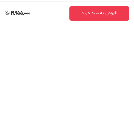
افزودن به سبد خرید
19,955,000
برگشت به بالا
ارسال ویژه
پشتیبانی ۲۴ ساعته