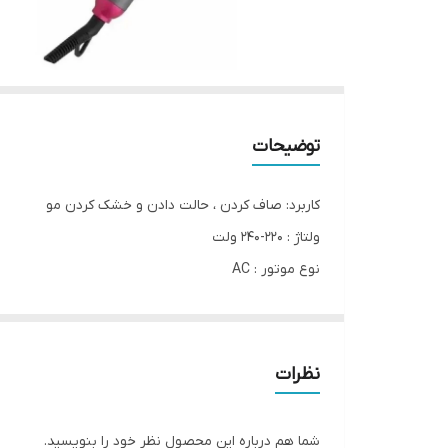
توضیحات
کاربرد: صاف کردن ، حالت دادن و خشک کردن مو
ولتاژ : 220-240 ولت
نوع موتور : AC
وزن : 530 گرم
جنس بدنه : پلاستیک فشرده
جنس دندانه ها : سرامیک
نظرات
حداکثر دما : 980 درجه فارنهایت
گستره دمایی : 450 الی 980 درجه فارنهایت
شما هم درباره این محصول نظر خود را بنویسید.