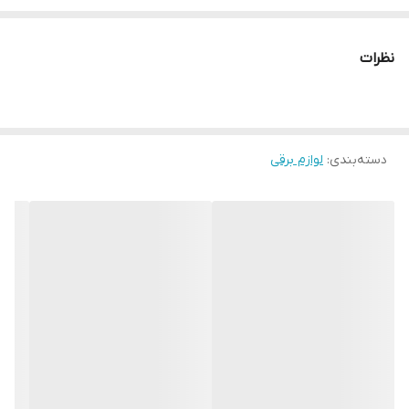
رنگ
سفید
نظرات
کشور سازنده
چین تحت لیسانس فرانسه
ولتاژ
140 ولت
دسته‌بندی
:
لوازم برقی
منبع تغذیه
باتری نیم قلم
میزان اندازه گیری
از یک گرم تا 5 کیلوگرم
میزان خطا
1 گرم در حداکثر وزن
واحد اندازه گیری
گرم_ کیلوگرم_ اونس_ پوند