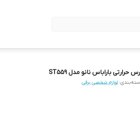
س حرارتی باراباس نانو مدل ST559
ته‌بندی
:
لوازم شخصی برقی