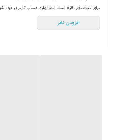
طراحی دسته این برس به گونه‌ای است که کنترل کامل بر 
برای ثبت نظر، لازم است ابتدا وارد حساب کاربری خود شو
افزودن نظر
برای استفاده حرفه‌ای در آرایشگاه‌ها مناسب است.
2.
تکنولوژی نانو
برس حرارتی باراباس نا
موها وارد کند.
همچنین، تکنولوژی نانو به حفظ رطوبت طبیعی مو کمک م
دارند و کمتر در معرض آسیب قرار می‌گیرند.
3.
صفحات سرامیکی پیشرفته
برس حرارتی باراباس نا
آسیب صاف و درخشان می‌کنند. همچنین، این صفحات کمک 
با است
آسیب‌دیده دارند، بسیار مفید است.
4.
قابلیت تنظیم دما