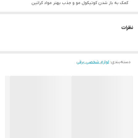
کمک به باز شدن کوتیکول مو و جذب بهتر مواد کراتین
قابلیت تنظیم دما از 180 تا 230 درجه سانتی‌گراد
سازگار با انواع مو: نازک، رنگ‌شده، ضخیم و مجعد
نظرات
گرم شدن سریع در کمتر از ۳۰ ثانیه
صرفه‌جویی در زمان برای کاربر حرفه‌ای
نمایشگر دیجیتال LED با کنترل دقیق دما
دسته‌بندی
:
لوازم شخصی برقی
نمایش لحظه‌ای حرارت برای جلوگیری از آسیب به مو
کابل برق بلند و چرخشی ۳۶۰ درجه
افزایش آزادی عمل در حین کار
طراحی خوش‌دست و بدنه مقاوم در برابر حرارت