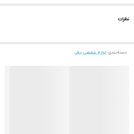
ENZO PROFESSIONAL SALON ITALY
نظرات
دستگاه کاملا حرفه ای برای سالن ها و خانگی
دسته‌بندی
:
لوازم شخصی برقی
جنس میله تیتانیوم نانو
فرم دهی در ۹۰ ثانیه