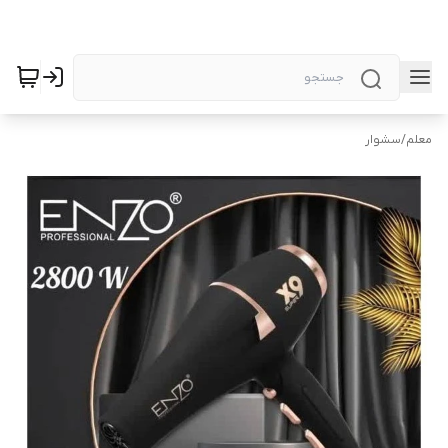
معلم
/
سشوار