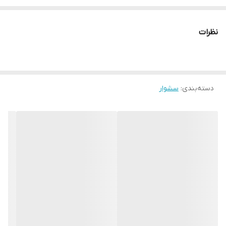
تنظیم سرعت دو حالت (آهسته و تند)
دکمه خنک کننده دارد
نظرات
فناوری تولید یون دارد
منیع تغذیه برق مستقیم شهری
تعداد سری ها 2 عدد
توربو دارد
دسته‌بندی
:
سشوار
طراحی آرگونومیک دارد
نوع مصرف خانگی و سالنی