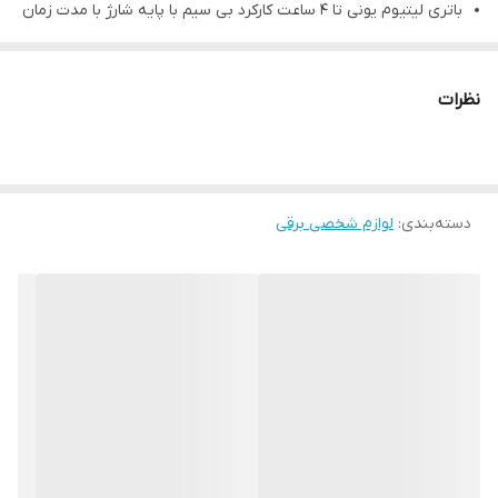
باتری لیتیوم یونی تا 4 ساعت کارکرد بی سیم با پایه شارژ با مدت زمان
شارژ مجدد 2 ساعت به همراه یک Micro-USB جهانی برای استفاده در
سراسر جهان ارائه می کند.
نظرات
طراحی اسکلت باز 360 درجه برای نمایش تیغه برای عملکرد خنک تر،
خط دید بهتر و دقت بیشتر
دارای 3 گزینه بدنه به رنگهای آبی، قرمز و مشکی
دسته‌بندی
:
لوازم شخصی برقی
جمع و جور و سبک وزن با طراحی ارگونومیک برای حداکثر راحتی
مهندسی و طراحی شده در ایالات متحده آمریکا
شامل: خط زن، ابزار تنظیم پوشش تیغه با فاصله صفر، سیم Micro-
USB، پایه شارژ و سیم، کیت تمیز کردن/نگهداری و پیچ گوشتی