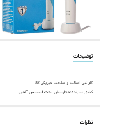
توضیحات
گارانتی اصالت و سلامت فیزیکی کالا
کشور سازنده : مجارستان تحت لیسانس آلمان
منبع تغذیه : باتری قابل شارژ
مدت زمان شارژ کامل : 16 ساعت
شارژدهی : 8 روز (روزی 2 بار - هربار 2 دقیقه)
نظرات
توضیحات تایمر : اعلام پالس هر 30 ثانیه برای یک چهارم از دندانها و اعلام پالس 2 دقیقه ای برای کل دندانها