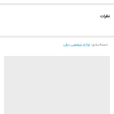
برس تمیزکننده و روغن مخصوص ماشین اصلاح قابلیت‌های ابزار: طراحی
ارگونومیک تکنولوژی اصلاح: خط زن
نظرات
دسته‌بندی
:
لوازم شخصی برقی