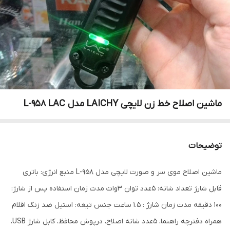
ماشین اصلاح خط زن لایچی LAICHY مدل L-958 LAC
توضیحات
ماشین اصلاح موی سر و صورت لایچی مدل L-958 منبع انرژی: باتری
قابل شارژ تعداد شانه: 5عدد توان 3وات مدت زمان استفاده پس از شارژ:
100 دقیقه مدت زمان شارژ : 1.5 ساعت جنس تیغه: استیل ضد زنگ اقلام
همراه دفترچه راهنما، 5عدد شانه اصلاح، درپوش محافظ، کابل شارژ USB،