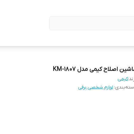
شین اصلاح کیمی مدل KM-1807
ند:
کیمی
ته‌بندی
:
لوازم شخصی برقی