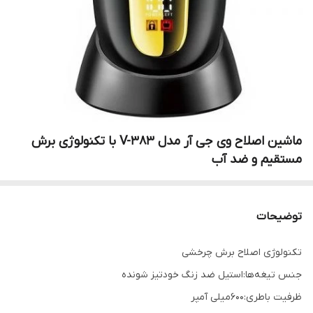
ماشین اصلاح وی جی آر مدل V-383 با تکنولوژی برش
مستقیم و ضد آب
توضیحات
تکنولوژی اصلاح برش چرخشی
جنس تیغه‌ها:استیل ضد زنگ خودتیز شونده
ظرفیت باطری:600میلی آمپر