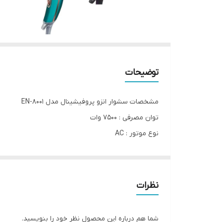
توضیحات
مشخصات سشوار انزو پروفیشینال مدل EN-8001
توان مصرفی : 7500 وات
نوع موتور : AC
جنس المنت ها : سرامیک
جنس بدنه : پلاستیک فشرده
طول سیم : 2 متر با قابلیت چرخش 360 درجه
نظرات
دارای فناوری تولید یون
دارای قابلیت تنظیم دما در 2 حالت مختلف
شما هم درباره این محصول نظر خود را بنویسید.