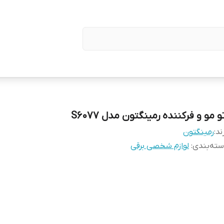
و مو و فرکننده رمینگتون مدل S6077
ند:
رمینگتون
ته‌بندی
:
لوازم شخصی برقی