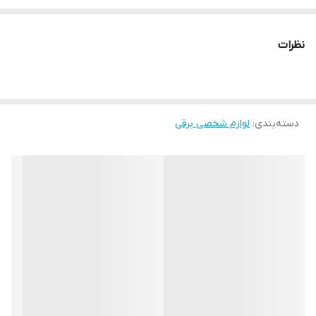
جنس صفحات سرامیک
حداکثر دما980 فارنهایت
نظرات
طول سیم2 متر
کلید روشن / خاموش
محدوده دما580 – 980 درجه فارنهایت
دسته‌بندی
:
مدت زمان گرم شدن کمتر از 1 دقیقه
لوازم شخصی برقی
نوع صفحات باریک
نوع صفحه نمایشLED