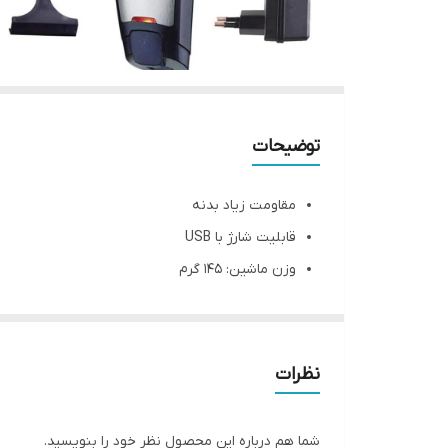
توضیحات
مقاومت زیاد بدنه
قابلیت شارژ با USB
وزن ماشین: ۱۴۵ گرم
جنس تیغه ها: استیل ضد زنگ
مدت زمان برای شارژ شدن: 480 دقیقه
اقلام های همراه: روغن، شانه، برس و آداپتور برق
نظرات
مدت زمان امکان استفاده بعد از شارژ شدن: 60 دقیقه
شما هم درباره این محصول نظر خود را بنویسید.