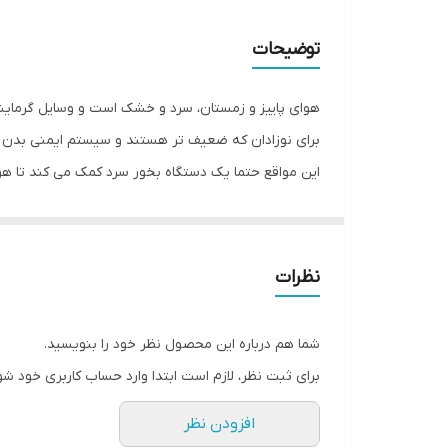
توضیحات
هوای پاییز و زمستان، سرد و خشک است و وسایل گرمای
برای نوزادان که ضعیف تر هستند و سیستم ایمنی بدن آن
این مواقع حتما یک دستگاه بخور سرد کمک می کند تا هو
دلبندتان فراهم می کند.
خواب راحت نوزاد در سنین پایین، اثرات شگفت آوری در 
چیزهای جدید و دقت بالا در بزرگسالی.
نظرات
همچنین هوای خشک می تواند پوست دلبند شما را خشک نم
کشیدگی می شود و با ایجاد هوای مرطوب در اطراف کودک 
شما هم درباره این محصول نظر خود را بنویسید.
برای ثبت نظر، لازم است ابتدا وارد حساب کاربری خود شو
ها را کوتاه تر می نماید و علائم آن را کاهش می دهد و
افزودن نظر
مشخصات محصول