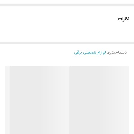
قابلیت اصلاح ریش : دارد
قابلیت اصلاح موی سر : داد
نظرات
منبع انرژی: باتری قابل شارژ
مدت زمان شارژ کامل: 3.5 ساعت
مدن زمان قابل استفاده: 180 دقیقه باتری 2500
دسته‌بندی
:
نمایشگر : دارد
لوازم شخصی برقی
نوع موتور: ۸۰۰۰ دور در دقیقه
جنس تیغه‌ها: DLC (Diamond Like Carbon) کربن شبیه الماس
نوع طراحی : ارگونومیک
سایر ویژگی های محصول انتخابی
رنگ مطابق تصویر
بدنه پلاستیک مقاوم
طراحی خوش دست
مناسب برای سالن و استفاده شخصی