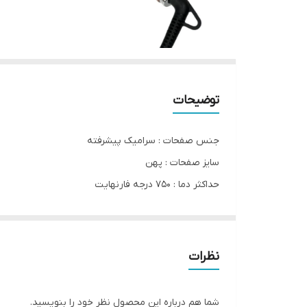
توضیحات
جنس صفحات : سرامیک پیشرفته
سایز صفحات : پهن
حداکثر دما : 750 درجه فارنهایت
گستره دمایی : 450 تا 750 درجه فارنهایت
زمان گرم شدن : 30 ثانیه
خاموشی خودکار پس از 60 دقیقه
نظرات
دارای فناوری PTC ، گرمایش سریع
دارای قابلیت تنظیم دما در چند حالت مختلف
شما هم درباره این محصول نظر خود را بنویسید.