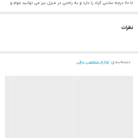
تا 80 درجه سانتی گراد را دارد و به راحتی در منزل نیز می توانید موم و
وکس را برای اصلاح موهای زائد گرم کنید و اپیلاسیون را در منزل انجام
دهید.حجم کاسه دستگاه Enzo Professional EN-1101 در حدود 400 گرم
نظرات
(تقربیا نیم لیتر است) که برای استفاده شخصی و حرفه ای حجم خوبی
دارد.
ویژگی‌های برجسته:
دسته‌بندی
:
لوازم شخصی برقی
دارای کنترل ترموستات الکترونیکی
،
قدرت 100 وات و سازگاری با انواع
مختلف موم از جمله پارافین، موم نرم، موم سخت و موم بدون نوار
است.
طراحی جمع و جور (20*20*15سانتی‌متر)
وزن سبک (0.67 کیلوگرم) آن را قابل حمل می‌کند
سیم برق با قابلیت چرخش 360 درجه