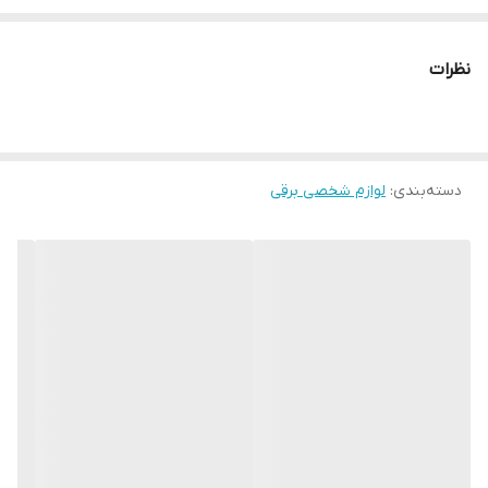
هیالورونیک 30میلی لیتر و 1 عدد روغن عصاره رز 30 میلی لیتر است
.برس حرارتی انزو Enzo EN-4113 دارای سیم 1/8 متری است که از منبع
نظرات
برق شهری برای نیرو استفاده می کند.
دسته‌بندی
:
لوازم شخصی برقی