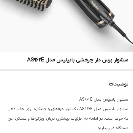
سشوار برس دار چرخشی بابیلیس مدل AS962E
توضیحات
سشوار بابلیس مدل AS962E
سشوار بابلیس مدل AS962E یک ابزار حرفه‌ای و چندکاره برای حالت‌دهی
به موها است. در ادامه به جزئیات بیشتری درباره ویژگی‌ها و عملکرد این
دستگاه می‌پردازم: