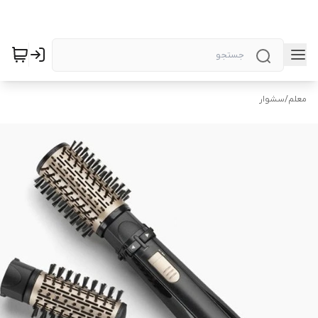
معلم
/
سشوار