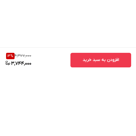
4,377,000
14
%
افزودن به سبد خرید
3,744,000
برگشت به بالا