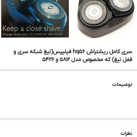
سری کامل ریشتراش hq56 فیلیپس(تیغ شبکه سری و
قفل تیغ) که مخصوص مدل ۵۸۱۲ و ۵۴۲۶
توضیحات
نظرات