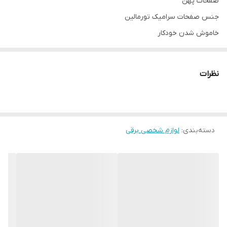
صفحات پهن
جنس صفحات سرامیک تورمالین
خاموش شدن خودکار
نشانگر ال ای دی اماده به کار
سیم بلند 1.8 متری
نظرات
زمان گرم شدن 30 ثانیه ایی
محدوده دما 150 تا 220 سانتی گراد
دارای کیف نگهداری
دسته‌بندی
:
لوازم شخصی برقی