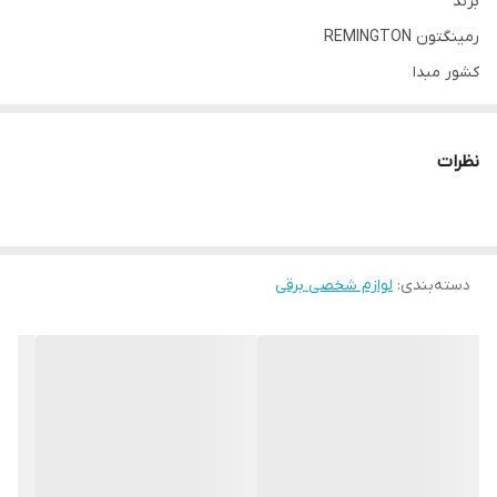
برند
رمینگتون REMINGTON
کشور مبدا
آمریکا
کشور تولید کننده
نظرات
چین
فرم محصول
اپیلاتور (اپیلیدی)
مناسب
دسته‌بندی
:
لوازم شخصی برقی
اصلاح موی بدن
سن
همه سنین
جنسیت
زنانه