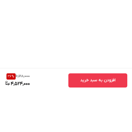
6,128,000
26
%
افزودن به سبد خرید
4,524,000