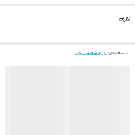
تنظیمات دما
دو حالته
نظرات
تنظیمات سرعت
دو سرعته
اقلام همراه سشوار
دسته‌بندی
:
بدون اقلام همراه
لوازم شخصی برقی
ویژگی سری سشوار
صاف‌کنندگی , حجم‌دهندگی
وزن
200 گرم
توان مصرفی
3000 وات
ولتاژ
220-240 ولت