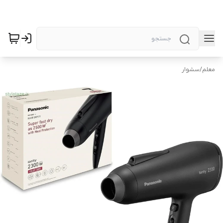
معلم
/
سشوار