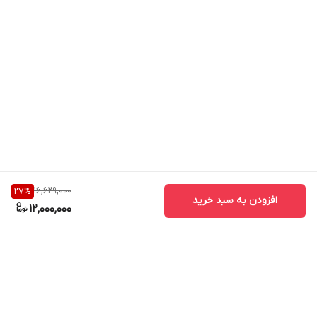
ندارد
فیلتر هوای قابل جدا شدن
دارد
قلاب آویز
دارد
دسته تاشو
ندارد
سیستم ایمنی
16,629,000
27
%
سیستم محافظت در برابر دمای بیش از حد
افزودن به سبد خرید
12,000,000
قابلیت تغییر ولتاژ
ندارد
جنس بدنه
پلاستیک
نشانگر روشن بودن دستگاه