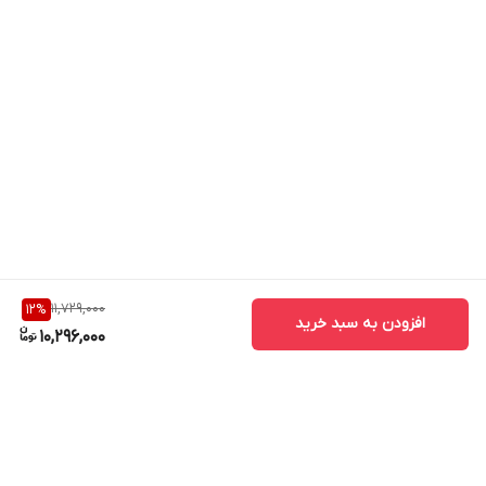
سایز شانه‌ها
0.5-18
تعداد شانه
4 عدد
برند
براون
11,729,000
12
%
افزودن به سبد خرید
10,296,000