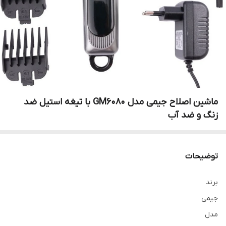
ماشین اصلاح جیمی مدل GM6080 با تیغه استیل ضد
زنگ و ضد آب
توضیحات
برند
جیمی
مدل