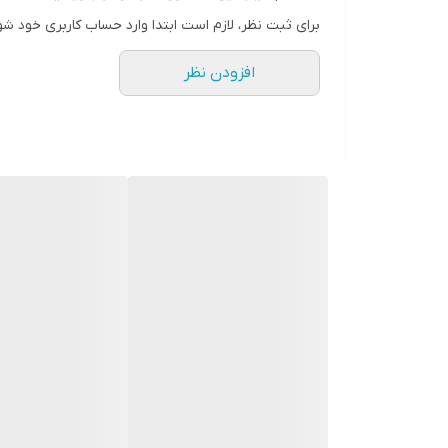
30 ثانیه
برای ثبت نظر، لازم است ابتدا وارد حساب کاربری خود شو
امکانات ابزار
افزودن نظر
سیستم یون ساز
قابلیت‌های ابزار فرم دهنده مو
قابلیت تنظیم دما
جنس صفحات
سرامیک
گستره‌ دما
بیش از 240 درجه سانتی‌گراد
سایر توضیحات
دارای سیم گردان 360 درجه/توان مصرفی 50 وات